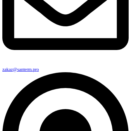
zakaz@santerm.pro