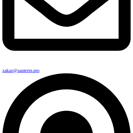
zakaz@santerm.pro