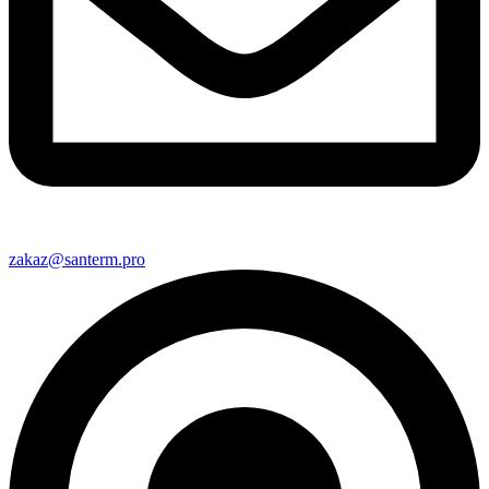
zakaz@santerm.pro