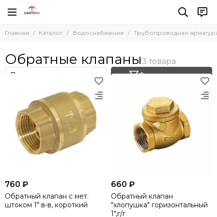
Водоснабжение
Трубопроводная арматура
Главная
Каталог
Водоснабжение
Трубопроводная арматур
Все товары
Все товары
Трубопроводная арматура
Обратные клапаны
Обратные клапаны
Фильтра
Насосы
Распределительные коллектора
Уплотнительные материалы
Фильтр товаров
Резьбовые фитинги
Трубы и фитинги
Запорная арматура
Гидроаккумуляторы
Измерительные приборы
Крепеж
Теплоизоляция
760 ₽
660 ₽
Обратный клапан с мет.
Обратный клапан
штоком 1" в-в, короткий
"хлопушка" горизонтальный
1",г/г