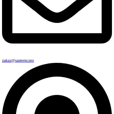
zakaz@santerm.pro