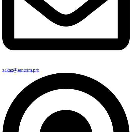
zakaz@santerm.pro