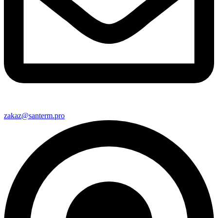
zakaz@santerm.pro