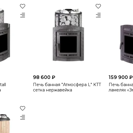
98 600 ₽
159 900 ₽
all
Печь банная "Атмосфера L" KTT
Печь банна
а
сетка нержавейка
ламелях «З