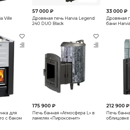
57 000 ₽
33 000 ₽
 Ville
Дровяная печь Harvia Legend
Дровяная п
240 DUO Black
бани Harvia
175 900 ₽
212 900 ₽
енка для
Печь банная «Атмосфера L» в
Печь банна
ro с баком
ламелях «Пироксенит»
облицовке 