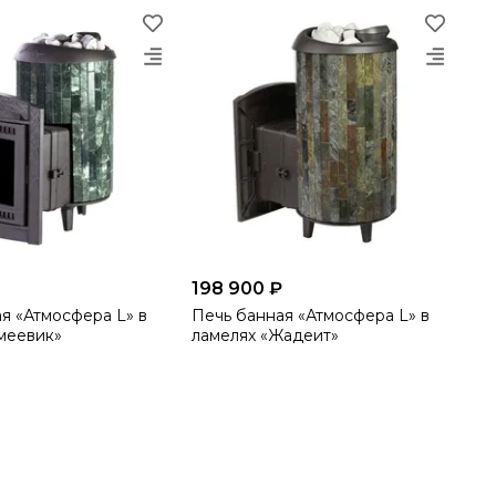
198 900 ₽
я «Атмосфера L» в
Печь банная «Атмосфера L» в
меевик»
ламелях «Жадеит»