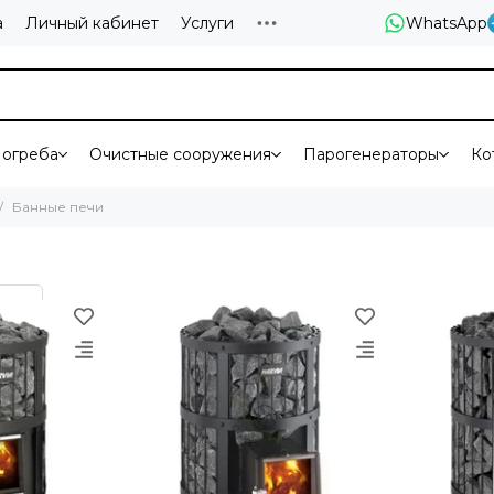
а
Личный кабинет
Услуги
WhatsApp
огреба
Очистные сооружения
Парогенераторы
Ко
Банные печи