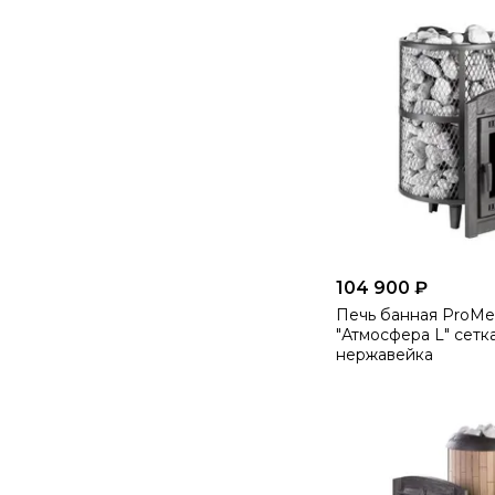
104 900 ₽
Печь банная ProMet
"Атмосфера L" сетк
нержавейка