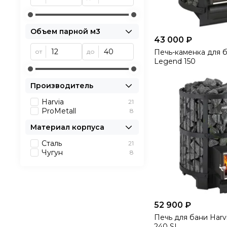
Объем парной м3
43 000 ₽
от
до
Печь-каменка для б
Legend 150
Производитель
Harvia
21
ProMetall
8
Материал корпуса
Сталь
21
Чугун
8
52 900 ₽
Печь для бани Harv
240 SL