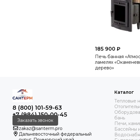
185 900 ₽
Печь банная «Атмос
ламелях «Окамене
дерево»
Каталог
Тепловые 
Отопитель
8 (800) 101-59-63
Оборудован
+7 (984) 150-00-45
бань
Заказать звонок
Печи, кам
zakaz@santerm.pro
Бассейны 
Дальневосточный федеральный
Водоснаб
округ, Приморский край,