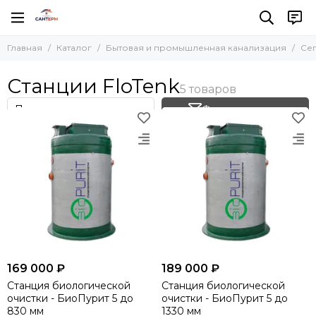
Бытовая и промышленная канализация
Септики
Главная
Каталог
Бытовая и промышленная канализация
Се
Все товары
Все товары
Септики
Гринлос
Станции FloTenk
Евролос
Трубы и комплектующие
Станции FloTenk
Фильтр товаров
Евробион
Промышленные септики
Комплектующие
169 000 ₽
189 000 ₽
Станция биологической
Станция биологической
очистки - БиоПурит 5 до
очистки - БиоПурит 5 до
830 мм
1330 мм