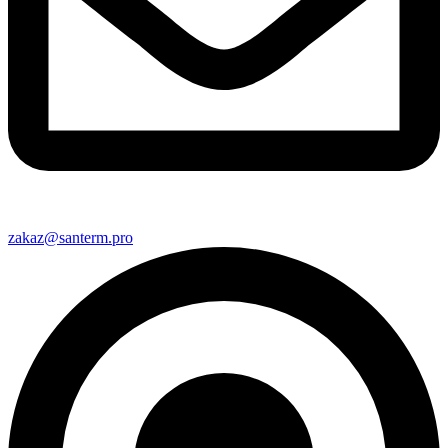
zakaz@santerm.pro