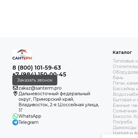
Каталог
Тепловые 
Отопитель
8 (800) 101-59-63
Оборудован
+7 (984) 150-00-45
бань
Заказать звонок
Печи, кам
zakaz@santerm.pro
Бассейны 
Дальневосточный федеральный
Водоснаб
округ, Приморский край,
Бытовая и
Владивосток, 2-я Шоссейная улица,
Банные чан
1Г
Солнечная 
WhatsApp
Емкости. 
Погреба
Telegram
Дымоходы
Нагрев и ф