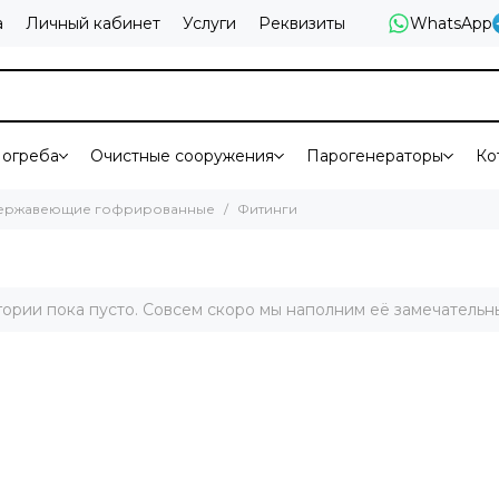
а
Личный кабинет
Услуги
Реквизиты
WhatsApp
огреба
Очистные сооружения
Парогенераторы
Ко
ержавеющие гофрированные
Фитинги
гории пока пусто. Совсем скоро мы наполним её замечательн