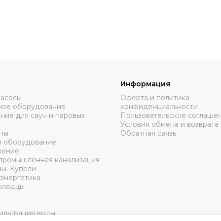
Информация
насосы
Оферта и политика
ное оборудование
конфиденциальности
ие для саун и паровых
Пользовательское соглаше
Условия обмена и возврата
ины
Обратная связь
и оборудование
жение
 промышленная канализация
ы. Купели
энергетика
Колодцы
ильтрация воды