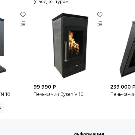
(c вод.контуром)
99 990 ₽
239 000 
VN 10
Печь-камин Eysen V 10
Печь-камин
Информация