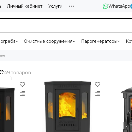
а
Личный кабинет
Услуги
WhatsApp
огреба
Очистные сооружения
Парогенераторы
Ко
иве
е