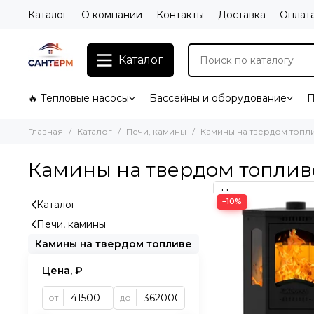
Каталог
О компании
Контакты
Доставка
Оплат
Каталог
🔥 Тепловые насосы
Бассейны и оборудование
П
Главная
Каталог
Печи, камины
Камины на твердом топл
Камины на твердом топлив
−10%
Каталог
Печи, камины
Камины на твердом топливе
Цена, ₽
от
до