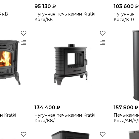
95 130 ₽
103 600 ₽
3 кВт
Чугунная печь-камин Kratki
Чугунная п
Koza/K6
Koza/K10
134 400 ₽
157 800 ₽
 Kratki
Чугунная печь-камин Kratki
Печь-ками
Koza/K8/T
Koza/AB/S