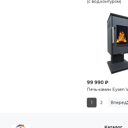
(c вод.контуром)
99 990 ₽
Печь-камин Eysen 
1
2
Вперед
Каталог