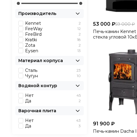
Производитель
Kennet
2
53 000 ₽
59 000 ₽
FireWay
12
Печь-камин Kennet
FireBird
2
стекла угловой 10к
Kratki
18
Zota
2
Eysen
13
Материал корпуса
Сталь
23
Чугун
10
Водяной контур
Нет
45
Да
2
Варочная плита
Нет
43
91 900 ₽
Да
3
Печь-камин Dacha I