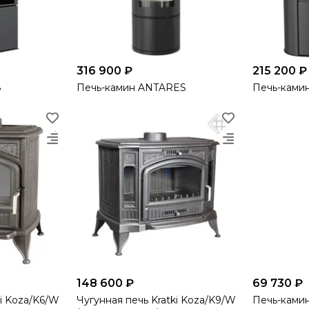
316 900 ₽
215 200 ₽
8
Печь-камин ANTARES
Печь-ками
148 600 ₽
69 730 ₽
ki Koza/K6/W
Чугунная печь Kratki Koza/K9/W
Печь-камин