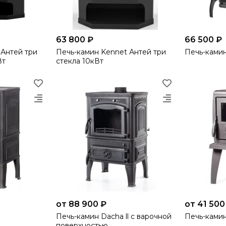
63 800 ₽
66 500 ₽
 Антей три
Печь-камин Kennet Антей три
Печь-камин
Вт
стекла 10кВт
от 88 900 ₽
от 41 500
Печь-камин Dacha ll c варочной
Печь-камин
поверхностью