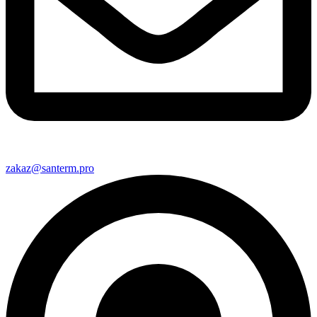
zakaz@santerm.pro