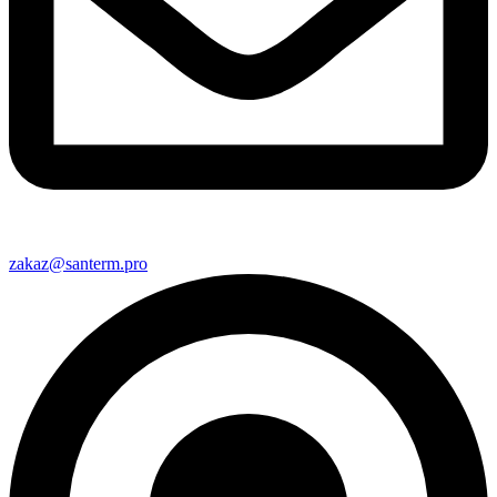
zakaz@santerm.pro