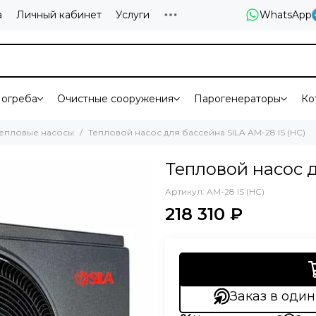
а
Личный кабинет
Услуги
WhatsApp
огреба
Очистные сооружения
Парогенераторы
Ко
епловые насосы
Тепловой насос для бассейна SILA AM-28 IS (HC)
Тепловой насос д
Артикул:
AM-28 IS (HC)
218 310 ₽
Заказ в один