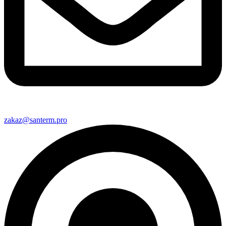
zakaz@santerm.pro