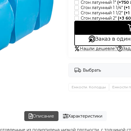
Сгон латунный 1"
(+
750 
Сгон латунный 1 1/4"
(+
1
Сгон латунный 1 1/2"
(+
1
Сгон латунный 2"
(+
3 6
Заказ в один
Нашли дешевле?
Зад
Выбрать
Емкости. Колодцы
Емкости п
Описание
Характеристики
отовленные из полиэтилена низкой плотности, с толщиной с