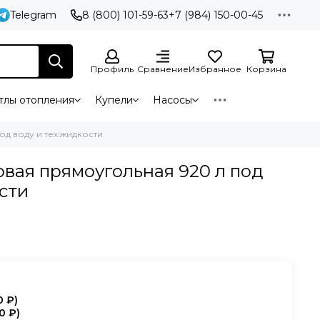
Telegram
8 (800) 101-59-63
+7 (984) 150-00-45
Профиль
Сравнение
Избранное
Корзина
тлы отопления
Купели
Насосы
д воду и тех.жидкости
овая прямоугольная 920 л под
сти
0 ₽
)
0 ₽
)