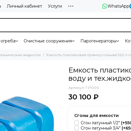
а
Личный кабинет
Услуги
WhatsApp
огреба
Очистные сооружения
Парогенераторы
Ко
 технические жидкости
Емкость пластиковая прямоугольная 920 л по
Емкость пластик
воду и тех.жидко
Артикул:
ГУ1000
30 100 ₽
Сгоны для емкости
Сгон латунный 1/2"
(+
55
Сгон латунный 3/4"
(+
65