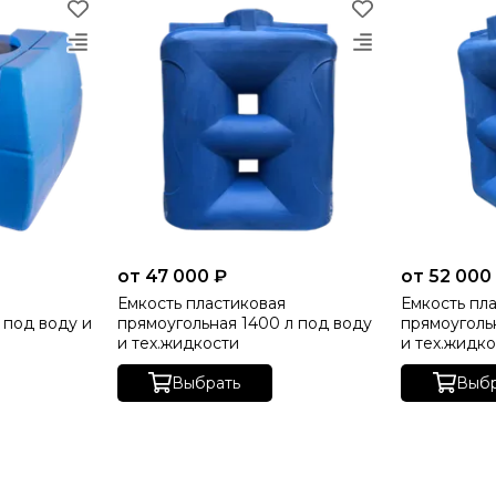
от 47 000 ₽
от 52 000
я
Емкость пластиковая
Емкость пл
 под воду и
прямоугольная 1400 л под воду
прямоуголь
и тех.жидкости
и тех.жидк
Выбрать
Выбр