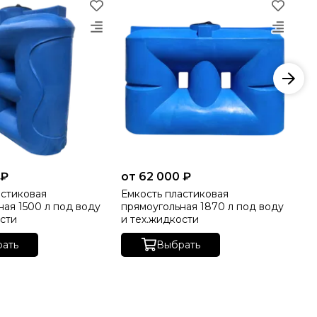
 ₽
от 62 000 ₽
от
астиковая
Емкость пластиковая
Ем
ная 1500 л под воду
прямоугольная 1870 л под воду
пр
ости
и тех.жидкости
и 
ать
Выбрать