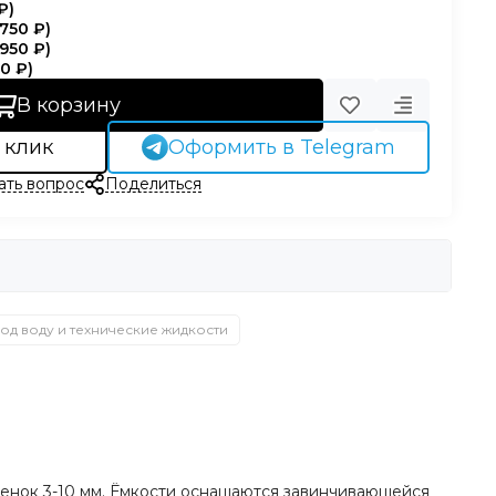
₽
)
 750 ₽
)
 950 ₽
)
00 ₽
)
В корзину
 клик
Оформить в Telegram
ать вопрос
Поделиться
од воду и технические жидкости
тенок 3-10 мм. Ёмкости оснащаются завинчивающейся