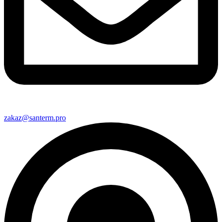
zakaz@santerm.pro