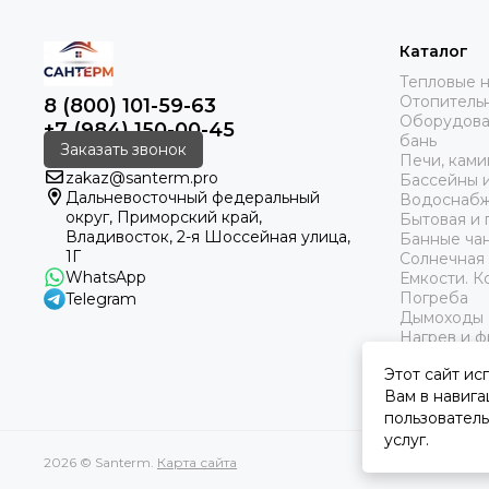
Каталог
Тепловые 
Отопитель
8 (800) 101-59-63
Оборудован
+7 (984) 150-00-45
бань
Заказать звонок
Печи, кам
zakaz@santerm.pro
Бассейны 
Дальневосточный федеральный
Водоснаб
округ, Приморский край,
Бытовая и
Владивосток, 2-я Шоссейная улица,
Банные чан
1Г
Солнечная 
WhatsApp
Емкости. 
Погреба
Telegram
Дымоходы
Нагрев и ф
Климатиче
Этот сайт ис
Электрооб
Вам в навига
пользователь
услуг.
2026 © Santerm.
Карта сайта