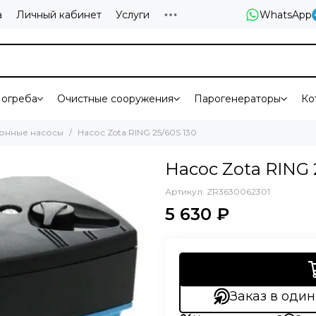
а
Личный кабинет
Услуги
WhatsApp
огреба
Очистные сооружения
Парогенераторы
Ко
онные насосы
Насос Zota RING 25/60S 130
Насос Zota RING 
Артикул:
ZR3630062301
5 630 ₽
Заказ в один