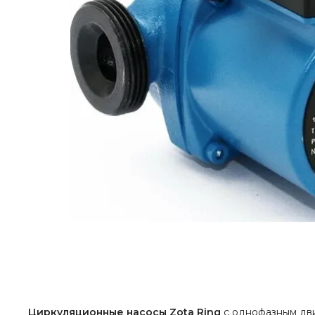
Циркуляционные насосы Zota Ring
c однофазным дви