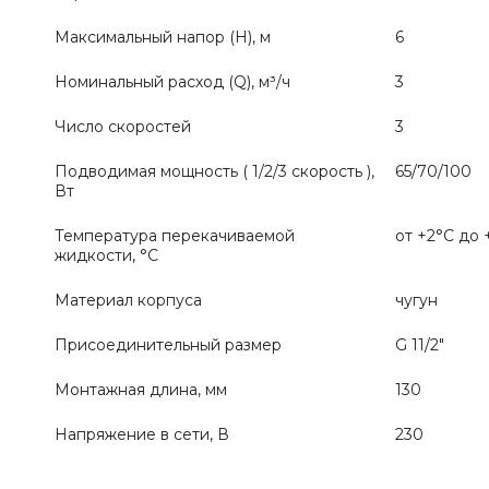
Максимальный напор (H), м
6
Номинальный расход (Q), м³/ч
3
Число скоростей
3
Подводимая мощность ( 1/2/3 скорость ),
65/70/100
Вт
Температура перекачиваемой
от +2°С до 
жидкости, °С
Материал корпуса
чугун
Присоединительный размер
G 11/
2"
Монтажная длина, мм
130
Напряжение в сети, В
230