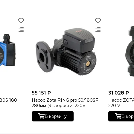
55 151 ₽
31 028 ₽
/80S 180
Насос Zota RING pro 50/180SF
Насос ZOTA
280мм (3 скорости) 220V
220 V
В корзину
В кор