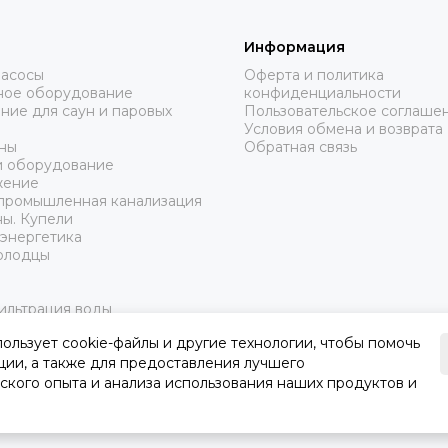
Информация
насосы
Оферта и политика
ное оборудование
конфиденциальности
ие для саун и паровых
Пользовательское соглаше
Условия обмена и возврата
ины
Обратная связь
и оборудование
жение
 промышленная канализация
ы. Купели
энергетика
Колодцы
ильтрация воды
ское оборудование
пользует cookie-файлы и другие технологии, чтобы помочь
орудование
ции, а также для предоставления лучшего
ского опыта и анализа использования наших продуктов и